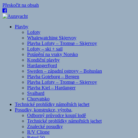
Přeskočit na obsah
Plavby
Lofoty
Whalewatching Skjervoy
Plavba Lofoty – Tromsø – Skjervoy
Lofoty – ski + sail
Potápění na vraky Norsko
Kondiční plavby
Hardangerfjord
Sweden – západní ostrovy – Bohuslan
Plavba Goteborg – Bergen
Plavba Lofoty – Tromsø – Skjervoy
Plavba Kiel – Hardanger
Svalbard
Chorvatsko
Technické prohlídky námořních jachet
Posudky, konstrukce, výroba,
Odborný průvodce koupí lodě
Technické prohlídky námořních jachet
Znalecké posudky
R/V Clione
Patrol 50