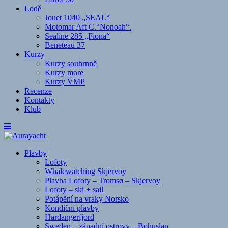
Lodě
Jouet 1040 „SEAL“
Motomar Aft C.“Nonoah“.
Sealine 285 „Fiona“
Beneteau 37
Kurzy
Kurzy souhrnně
Kurzy more
Kurzy VMP
Recenze
Kontakty
Klub
Plavby
Lofoty
Whalewatching Skjervoy
Plavba Lofoty – Tromsø – Skjervoy
Lofoty – ski + sail
Potápění na vraky Norsko
Kondiční plavby
Hardangerfjord
Sweden – západní ostrovy – Bohuslan