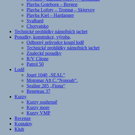
Plavba Goteborg – Bergen
Plavba Lofoty – Tromsø – Skjervoy
Plavba Kiel – Hardanger
Svalbard
Chorvatsko
Technické prohlídky námořních jachet
Posudky, konstrukce, výroba,
Odborný průvodce koupí lodě
Technické prohlídky námořních jachet
Znalecké posudky
R/V Clione
Patrol 50
Lodě
Jouet 1040 „SEAL“
Motomar Aft C.“Nonoah“.
Sealine 285 „Fiona“
Beneteau 37
Kurzy
Kurzy souhrnně
Kurzy more
Kurzy VMP
Recenze
Kontakty
Klub