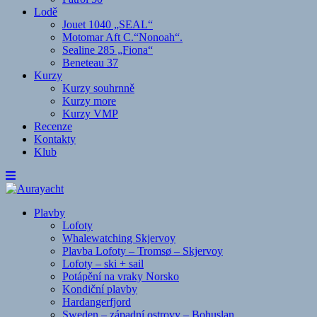
Lodě
Jouet 1040 „SEAL“
Motomar Aft C.“Nonoah“.
Sealine 285 „Fiona“
Beneteau 37
Kurzy
Kurzy souhrnně
Kurzy more
Kurzy VMP
Recenze
Kontakty
Klub
Plavby
Lofoty
Whalewatching Skjervoy
Plavba Lofoty – Tromsø – Skjervoy
Lofoty – ski + sail
Potápění na vraky Norsko
Kondiční plavby
Hardangerfjord
Sweden – západní ostrovy – Bohuslan