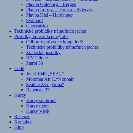
Plavba Goteborg – Bergen
Plavba Lofoty – Tromsø – Skjervoy
Plavba Kiel – Hardanger
Svalbard
Chorvatsko
Technické prohlídky námořních jachet
Posudky, konstrukce, výroba,
Odborný průvodce koupí lodě
Technické prohlídky námořních jachet
Znalecké posudky
R/V Clione
Patrol 50
Lodě
Jouet 1040 „SEAL“
Motomar Aft C.“Nonoah“.
Sealine 285 „Fiona“
Beneteau 37
Kurzy
Kurzy souhrnně
Kurzy more
Kurzy VMP
Recenze
Kontakty
Klub