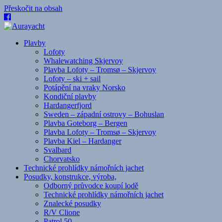
Přeskočit na obsah
Plavby
Lofoty
Whalewatching Skjervoy
Plavba Lofoty – Tromsø – Skjervoy
Lofoty – ski + sail
Potápění na vraky Norsko
Kondiční plavby
Hardangerfjord
Sweden – západní ostrovy – Bohuslan
Plavba Goteborg – Bergen
Plavba Lofoty – Tromsø – Skjervoy
Plavba Kiel – Hardanger
Svalbard
Chorvatsko
Technické prohlídky námořních jachet
Posudky, konstrukce, výroba,
Odborný průvodce koupí lodě
Technické prohlídky námořních jachet
Znalecké posudky
R/V Clione
Patrol 50