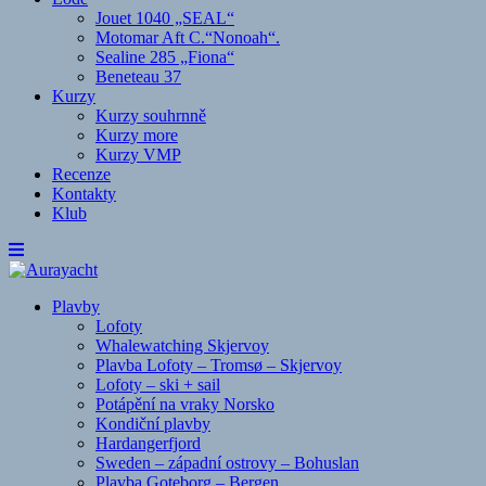
Jouet 1040 „SEAL“
Motomar Aft C.“Nonoah“.
Sealine 285 „Fiona“
Beneteau 37
Kurzy
Kurzy souhrnně
Kurzy more
Kurzy VMP
Recenze
Kontakty
Klub
Plavby
Lofoty
Whalewatching Skjervoy
Plavba Lofoty – Tromsø – Skjervoy
Lofoty – ski + sail
Potápění na vraky Norsko
Kondiční plavby
Hardangerfjord
Sweden – západní ostrovy – Bohuslan
Plavba Goteborg – Bergen