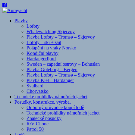
Přeskočit
na
obsah
Plavby
Lofoty
Whalewatching Skjervoy
Plavba Lofoty – Tromsø – Skjervoy
Lofoty – ski + sail
Potápění na vraky Norsko
Kondiční plavby
Hardangerfjord
Sweden – západní ostrovy – Bohuslan
Plavba Goteborg – Bergen
Plavba Lofoty – Tromsø – Skjervoy
Plavba Kiel – Hardanger
Svalbard
Chorvatsko
Technické prohlídky námořních jachet
Posudky, konstrukce, výroba,
Odborný průvodce koupí lodě
Technické prohlídky námořních jachet
Znalecké posudky
R/V Clione
Patrol 50
Lodě