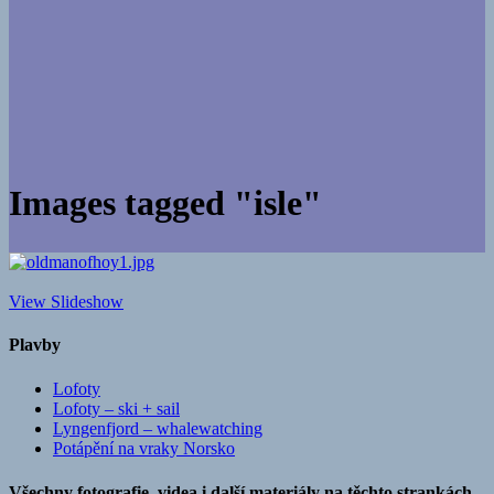
Images tagged "isle"
View Slideshow
Plavby
Lofoty
Lofoty – ski + sail
Lyngenfjord – whalewatching
Potápění na vraky Norsko
Všechny fotografie, videa i další materiály na těchto strankách