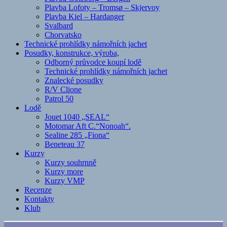
Plavba Lofoty – Tromsø – Skjervoy
Plavba Kiel – Hardanger
Svalbard
Chorvatsko
Technické prohlídky námořních jachet
Posudky, konstrukce, výroba,
Odborný průvodce koupí lodě
Technické prohlídky námořních jachet
Znalecké posudky
R/V Clione
Patrol 50
Lodě
Jouet 1040 „SEAL“
Motomar Aft C.“Nonoah“.
Sealine 285 „Fiona“
Beneteau 37
Kurzy
Kurzy souhrnně
Kurzy more
Kurzy VMP
Recenze
Kontakty
Klub